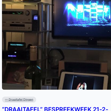
— Draaitafel Dingen
“DRAAITAFEL” BESPREEKWEEK 21-2-