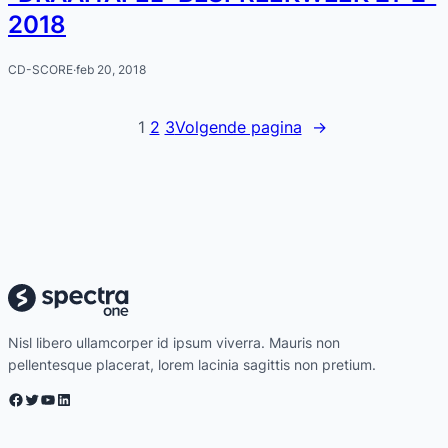
2018
CD-SCORE
·
feb 20, 2018
1
2
3
Volgende pagina
→
Nisl libero ullamcorper id ipsum viverra. Mauris non
pellentesque placerat, lorem lacinia sagittis non pretium.
Facebook
Twitter
YouTube
LinkedIn