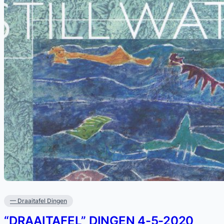
— Draaitafel Dingen
“DRAAITAFEL” DINGEN 4-5-2020