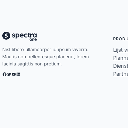
PROD
Nisl libero ullamcorper id ipsum viverra.
Lijst 
Mauris non pellentesque placerat, lorem
Planne
lacinia sagittis non pretium.
Diens
Partn
Facebook
Twitter
YouTube
LinkedIn