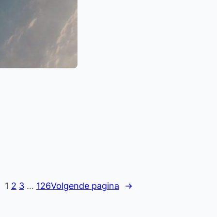
1
2
3
…
126
Volgende pagina
→