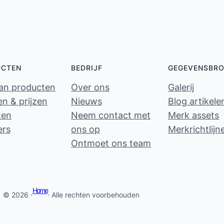
UCTEN
BEDRIJF
GEGEVENSBR
van producten
Over ons
Galerij
n & prijzen
Nieuws
Blog artikele
ten
Neem contact met
Merk assets
ers
ons op
Merkrichtlijn
Ontmoet ons team
Home
© 2026 ·
· Alle rechten voorbehouden