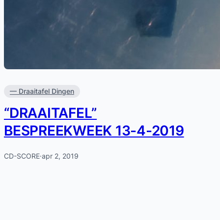
— Draaitafel Dingen
“DRAAITAFEL”
BESPREEKWEEK 13-4-2019
CD-SCORE
·
apr 2, 2019