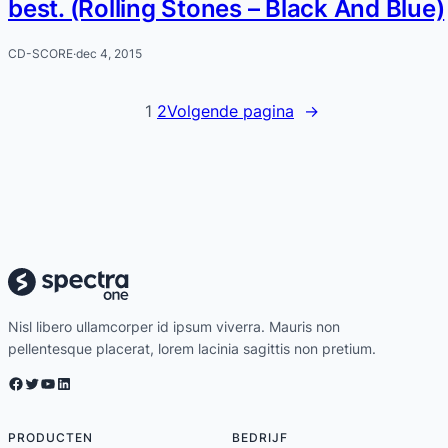
best. (Rolling Stones – Black And Blue)
CD-SCORE
·
dec 4, 2015
1
2
Volgende pagina
→
Nisl libero ullamcorper id ipsum viverra. Mauris non
pellentesque placerat, lorem lacinia sagittis non pretium.
Facebook
Twitter
YouTube
LinkedIn
PRODUCTEN
BEDRIJF