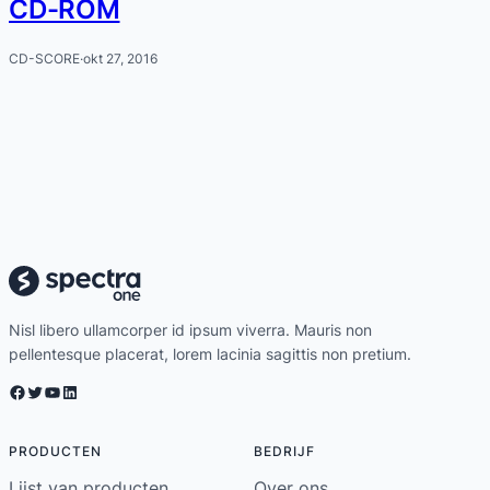
CD-ROM
CD-SCORE
·
okt 27, 2016
Nisl libero ullamcorper id ipsum viverra. Mauris non
pellentesque placerat, lorem lacinia sagittis non pretium.
Facebook
Twitter
YouTube
LinkedIn
PRODUCTEN
BEDRIJF
Lijst van producten
Over ons