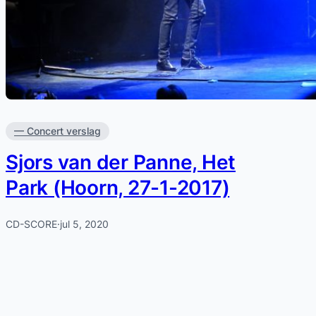
— Concert verslag
Sjors van der Panne, Het
Park (Hoorn, 27-1-2017)
CD-SCORE
·
jul 5, 2020