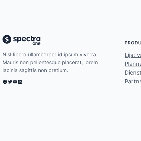
PROD
Nisl libero ullamcorper id ipsum viverra.
Lijst 
Mauris non pellentesque placerat, lorem
Planne
lacinia sagittis non pretium.
Diens
Partn
Facebook
Twitter
YouTube
LinkedIn