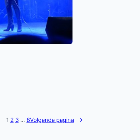
1
2
3
…
8
Volgende pagina
→