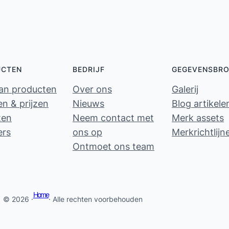
UCTEN
BEDRIJF
GEGEVENSBR
van producten
Over ons
Galerij
n & prijzen
Nieuws
Blog artikele
ten
Neem contact met
Merk assets
ers
ons op
Merkrichtlijn
Ontmoet ons team
Home
© 2026 ·
· Alle rechten voorbehouden