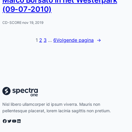
(09-07-2010)
CD-SCORE
·
nov 19, 2019
1
2
3
…
6
Volgende pagina
→
Nisl libero ullamcorper id ipsum viverra. Mauris non
pellentesque placerat, lorem lacinia sagittis non pretium.
Facebook
Twitter
YouTube
LinkedIn