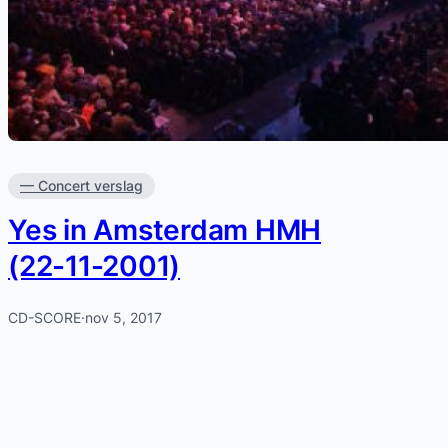
— Concert verslag
Yes in Amsterdam HMH
(22-11-2001)
CD-SCORE
·
nov 5, 2017