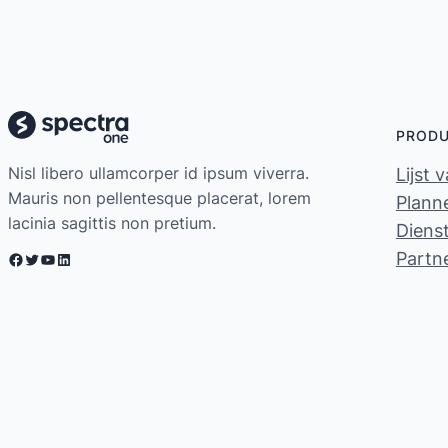
PROD
Nisl libero ullamcorper id ipsum viverra.
Lijst 
Mauris non pellentesque placerat, lorem
Planne
lacinia sagittis non pretium.
Diens
Partn
Facebook
Twitter
YouTube
LinkedIn