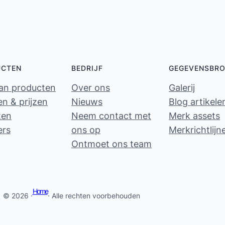
UCTEN
BEDRIJF
GEGEVENSBR
van producten
Over ons
Galerij
n & prijzen
Nieuws
Blog artikele
ten
Neem contact met
Merk assets
ers
ons op
Merkrichtlijn
Ontmoet ons team
Home
© 2026 ·
· Alle rechten voorbehouden