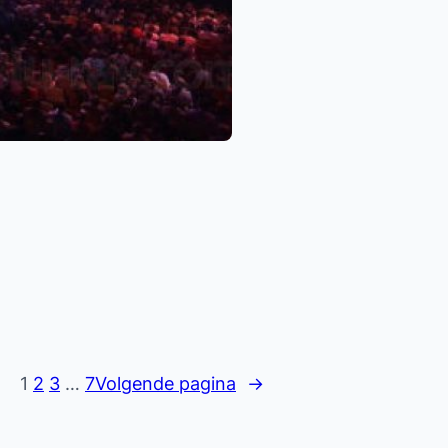
1
2
3
…
7
Volgende pagina
→