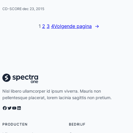
CD-SCORE
·
dec 23, 2015
1
2
3
4
Volgende pagina
→
Nisl libero ullamcorper id ipsum viverra. Mauris non
pellentesque placerat, lorem lacinia sagittis non pretium.
Facebook
Twitter
YouTube
LinkedIn
PRODUCTEN
BEDRIJF