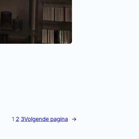
1
2
3
Volgende pagina
→