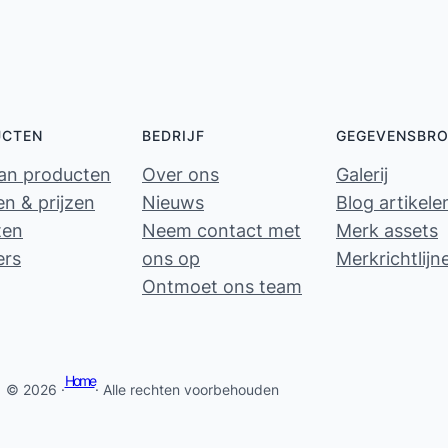
UCTEN
BEDRIJF
GEGEVENSBR
van producten
Over ons
Galerij
n & prijzen
Nieuws
Blog artikele
ten
Neem contact met
Merk assets
ers
ons op
Merkrichtlijn
Ontmoet ons team
Home
© 2026 ·
· Alle rechten voorbehouden