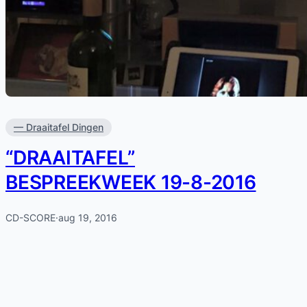
— Draaitafel Dingen
“DRAAITAFEL”
BESPREEKWEEK 19-8-2016
CD-SCORE
·
aug 19, 2016