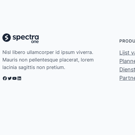
PROD
Nisl libero ullamcorper id ipsum viverra.
Lijst 
Mauris non pellentesque placerat, lorem
Planne
lacinia sagittis non pretium.
Diens
Partn
Facebook
Twitter
YouTube
LinkedIn