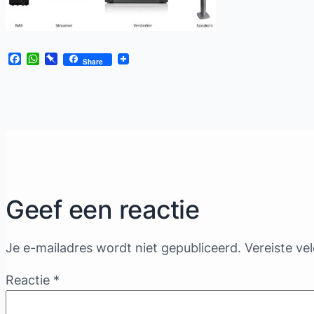
Facebook
WhatsApp
Pinboard
Share
Geef een reactie
Je e-mailadres wordt niet gepubliceerd.
Vereiste ve
Reactie
*