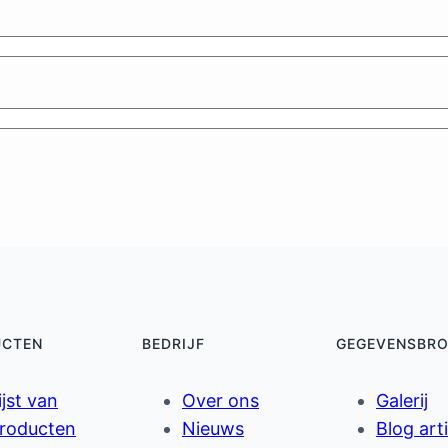
UCTEN
BEDRIJF
GEGEVENSBR
ijst van
Over ons
Galerij
roducten
Nieuws
Blog art