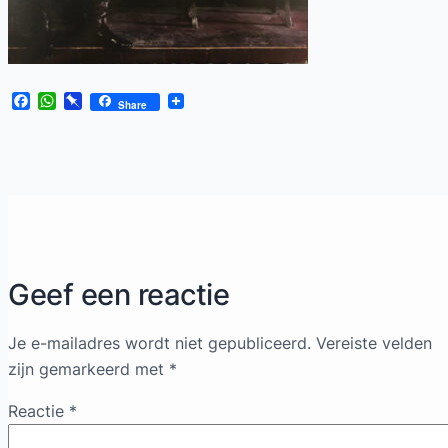
Facebook
WhatsApp
Pinboard
Share
Geef een reactie
Je e-mailadres wordt niet gepubliceerd.
Vereiste velden
zijn gemarkeerd met
*
Reactie
*