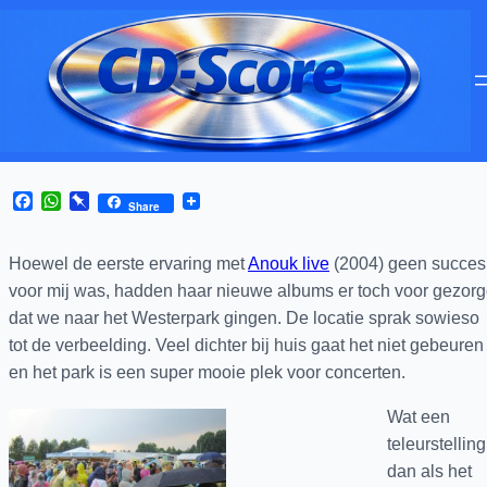
Facebook
WhatsApp
Pinboard
Share
Hoewel de eerste ervaring met
Anouk live
(2004) geen succes
voor mij was, hadden haar nieuwe albums er toch voor gezor
dat we naar het Westerpark gingen. De locatie sprak sowieso
tot de verbeelding. Veel dichter bij huis gaat het niet gebeuren
en het park is een super mooie plek voor concerten.
Wat een
teleurstelling
dan als het