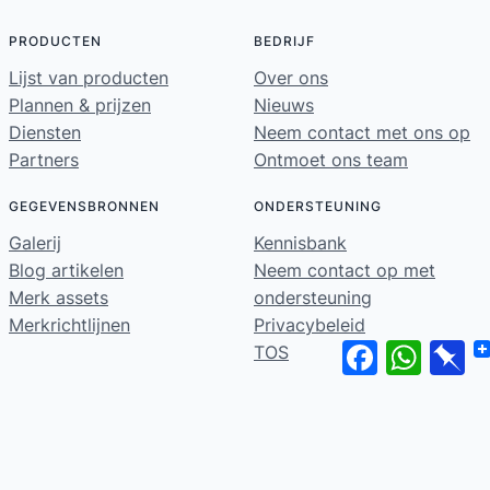
PRODUCTEN
BEDRIJF
Lijst van producten
Over ons
Plannen & prijzen
Nieuws
Diensten
Neem contact met ons op
Partners
Ontmoet ons team
GEGEVENSBRONNEN
ONDERSTEUNING
Galerij
Kennisbank
Blog artikelen
Neem contact op met
Merk assets
ondersteuning
Merkrichtlijnen
Privacybeleid
Facebook
WhatsA
Pi
TOS
Home
© 2026 ·
· Alle rechten voorbehouden