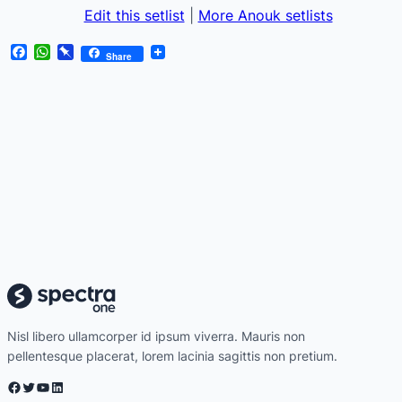
Edit this setlist
|
More Anouk setlists
Facebook
WhatsApp
Pinboard
Share
Nisl libero ullamcorper id ipsum viverra. Mauris non
pellentesque placerat, lorem lacinia sagittis non pretium.
Facebook
Twitter
YouTube
LinkedIn