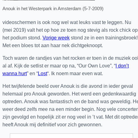
Anouk in het Westerpark in Amsterdam (5-7-2009)
videoschermen is ook nog wel wat leuks vast te leggen. Nu
(mei 2019) valt het op hoe ze toen nog stevig als rock chick op
het podium stond.
Vorige week
stond ze in een trainingsbroek!
Met een bloes tot aan haar nek dichtgeknoopt.
Toch waren de randjes van het rocken er toen in de muziek oo
al af. Kijk de setlist er maar op na, “Our Own Love”, “
I don’t
wanna hurt
” en “
Lost
“. Ik noem maar even wat.
Het twijfelende beeld over Anouk is die avond in ieder geval
helemaal pro Anouk geworden. Het werd een gedenkwaardig
optreden. Anouk was fantastisch en de band was geweldig. H
weer deed zelfs mee na een minder begin. Nog vele concerte
zijn gevolgd en hopelijk zit er nog veel in ’t vat. Met dit optred
heeft Anouk mij definitief voor zich gewonnen.