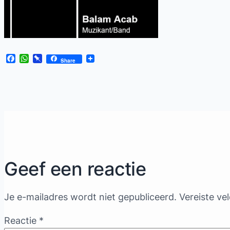
Facebook
WhatsApp
Pinboard
Share
Geef een reactie
Je e-mailadres wordt niet gepubliceerd.
Vereiste ve
Reactie
*