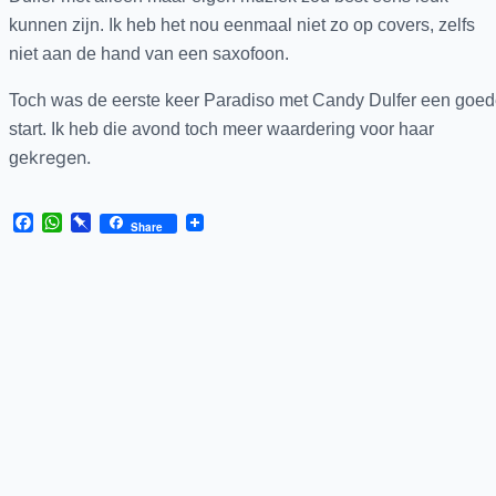
kunnen zijn. Ik heb het nou eenmaal niet zo op covers, zelfs
niet aan de hand van een saxofoon.
Toch was de eerste keer Paradiso met Candy Dulfer een goe
start. Ik heb die avond toch meer waardering voor haar
kregen.
ge
Facebook
WhatsApp
Pinboard
Share