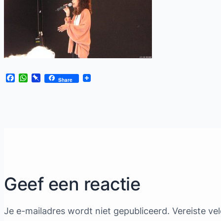
Facebook
WhatsApp
Pinboard
Share
Geef een reactie
Je e-mailadres wordt niet gepubliceerd.
Vereiste ve