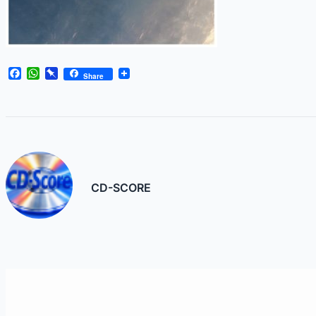
Facebook
WhatsApp
Pinboard
Share
CD-SCORE