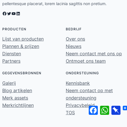
pellentesque placerat, lorem lacinia sagittis non pretium.
Facebook
Twitter
YouTube
LinkedIn
PRODUCTEN
BEDRIJF
Lijst van producten
Over ons
Plannen & prijzen
Nieuws
Diensten
Neem contact met ons op
Partners
Ontmoet ons team
GEGEVENSBRONNEN
ONDERSTEUNING
Galerij
Kennisbank
Blog artikelen
Neem contact op met
Merk assets
ondersteuning
Merkrichtlijnen
Privacybeleid
Facebook
WhatsA
Pi
TOS