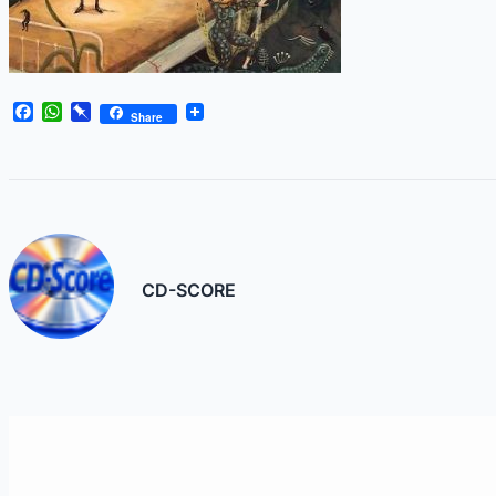
Facebook
WhatsApp
Pinboard
Share
CD-SCORE