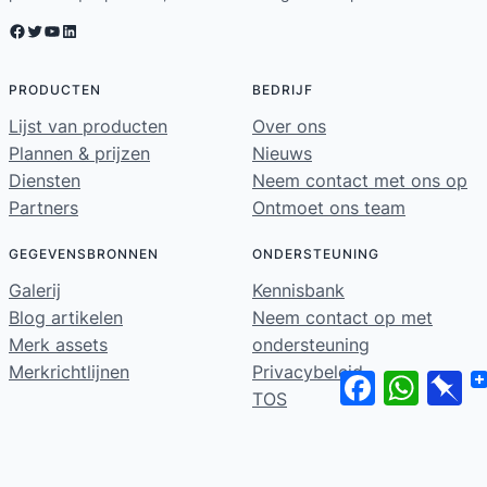
Facebook
Twitter
YouTube
LinkedIn
PRODUCTEN
BEDRIJF
Lijst van producten
Over ons
Plannen & prijzen
Nieuws
Diensten
Neem contact met ons op
Partners
Ontmoet ons team
GEGEVENSBRONNEN
ONDERSTEUNING
Galerij
Kennisbank
Blog artikelen
Neem contact op met
Merk assets
ondersteuning
Merkrichtlijnen
Privacybeleid
Facebook
WhatsA
Pi
TOS