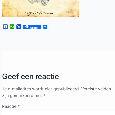
Facebook
WhatsApp
Pinboard
Share
Geef een reactie
Je e-mailadres wordt niet gepubliceerd.
Vereiste velden
zijn gemarkeerd met
*
Reactie
*