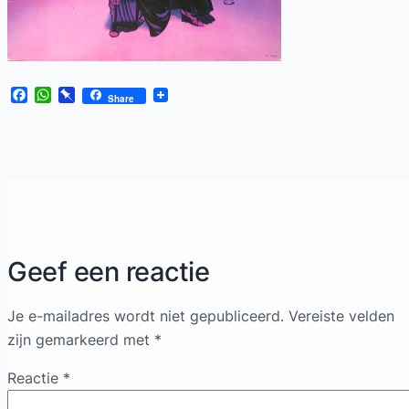
Facebook
WhatsApp
Pinboard
Share
Geef een reactie
Je e-mailadres wordt niet gepubliceerd.
Vereiste velden
zijn gemarkeerd met
*
Reactie
*