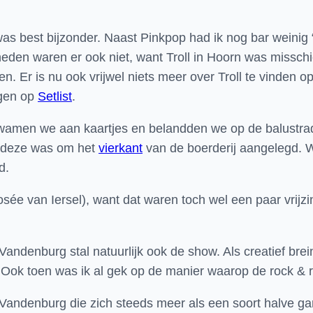
as best bijzonder. Naast Pinkpop had ik nog bar weinig
eden waren er ook niet, want Troll in Hoorn was missch
. Er is nu ook vrijwel niets meer over Troll te vinden o
ngen op
Setlist
.
kwamen we aan kaartjes en belandden we op de balustra
, deze was om het
vierkant
van de boerderij
aangelegd. 
d.
ée van Iersel), want dat waren toch wel een paar vrijz
andenburg stal natuurlijk ook de show. Als creatief brein
 Ook toen was ik al gek op de manier waarop de rock & r
Vandenburg die zich steeds meer als een soort halve ga