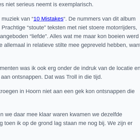
les niet serieus neemt is exemplarisch.
e muziek van “
10 Mistakes
“. De nummers van dit album
rachtige “stoute” teksten met niet stoere motorrijders,
k aangeboden “liefde”. Alles wat me maar kon boeien werd
llemaal in relatieve stilte mee gepreveld hebben, wan
menten was ik ook erg onder de indruk van de locatie e
an ontsnappen. Dat was Troll in die tijd.
roegen in Hoorn niet aan een gek kon ontsnappen die
toen we daar mee klaar waren kwamen we dezelfde
g toen ik op de grond lag staan me nog bij. We zijn er