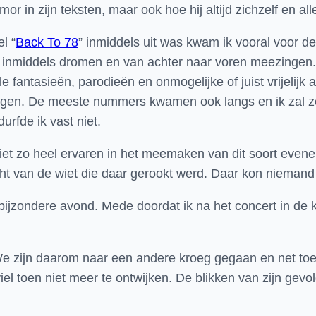
or in zijn teksten, maar ook hoe hij altijd zichzelf en al
l “
Back To 78
” inmiddels uit was kwam ik vooral voor d
 inmiddels dromen en van achter naar voren meezingen. P
e fantasieën, parodieën en onmogelijke of juist vrijelij
gen. De meeste nummers kwamen ook langs en ik zal ze a
urfde ik vast niet.
iet zo heel ervaren in het meemaken van dit soort evene
ht van de wiet die daar gerookt werd. Daar kon niemand a
zondere avond. Mede doordat ik na het concert in de k
n. We zijn daarom naar een andere kroeg gegaan en net 
el toen niet meer te ontwijken. De blikken van zijn gevol