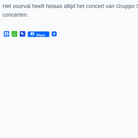
Het voorval heeft helaas altijd het concert van Grupp
concerten.
Facebook
WhatsApp
Pinboard
Share