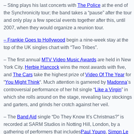
– Sting plays his last concerts with
The Police
at the end of
the Synchronicity tour; the band takes a “pause” after the tour
and only play a few special events together after this, until
2007, when they would organize a reunion tour.
– Frankie Goes to Hollywood
begin a nine-week stay at the
top of the UK singles chart with “Two Tribes”.
– The first annual
MTV Video Music Awards
are held in New
York City.
Herbie Hancock
wins the most awards with five,
and
The Cars
take the highest prize of
Video Of The Year
for
“
You Might Think
“. Much attention is garnered by
Madonna
’s
controversial performance of her hit single “
Like a Virgin
” in
which she rolls around on the stage, revealing lacy stockings
and garters, and grinds her crotch against her veil.
– The
Band Aid
single “Do They Know It’s Christmas?” is
recorded at SARM Studios in Notting Hill, London, by a
gathering of performers that includes
Paul Young
,
Simon Le