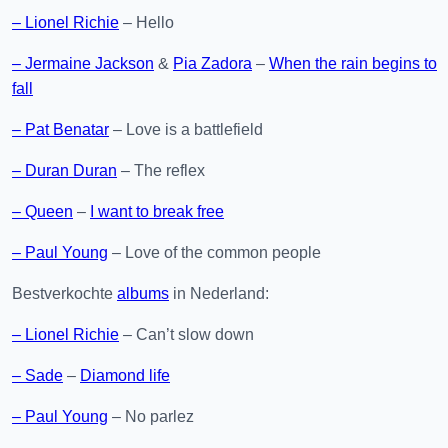
– Lionel Richie
– Hello
– Jermaine Jackson
&
Pia Zadora
–
When the rain begins to
fall
– Pat Benatar
– Love is a battlefield
– Duran Duran
– The reflex
– Queen
–
I want to break free
– Paul Young
– Love of the common people
Bestverkochte
albums
in Nederland:
– Lionel Richie
– Can’t slow down
– Sade
–
Diamond life
– Paul Young
– No parlez