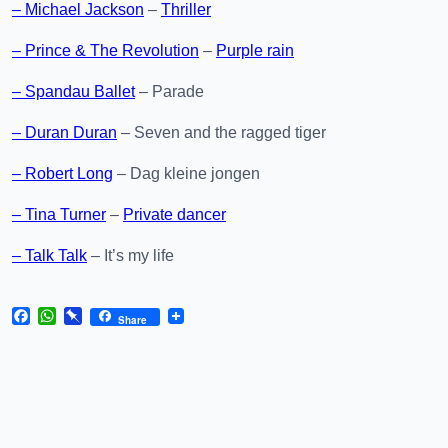
– Michael Jackson
–
Thriller
– Prince & The Revolution
–
Purple rain
– Spandau Ballet
– Parade
– Duran Duran
– Seven and the ragged tiger
– Robert Long
– Dag kleine jongen
– Tina Turner
–
Private dancer
– Talk Talk
– It’s my life
Facebook
WhatsApp
Pinboard
Share