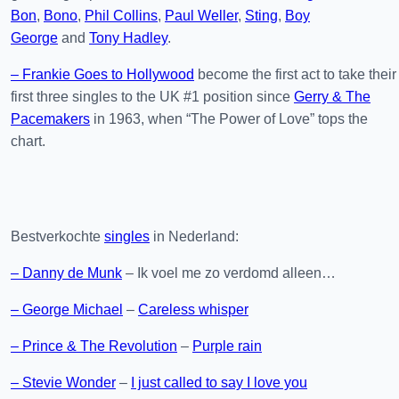
Bon
,
Bono
,
Phil Collins
,
Paul Weller
,
Sting
,
Boy
George
and
Tony Hadley
.
– Frankie Goes to Hollywood
become the first act to take their
first three singles to the UK #1 position since
Gerry & The
Pacemakers
in 1963, when “The Power of Love” tops the
chart.
Bestverkochte
singles
in Nederland:
– Danny de Munk
– Ik voel me zo verdomd alleen…
– George Michael
–
Careless whisper
– Prince & The Revolution
–
Purple rain
– Stevie Wonder
–
I just called to say I love you