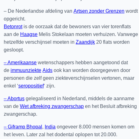
– De Nederlandse afdeling van
Artsen zonder Grenzen
wordt
opgericht.
Betonrot
is de oorzaak dat de bewoners van vier torenflats
aan de
Haagse
Melis Stokelaan moeten verhuizen. Vanwege
hetzelfde verschijnsel moeten in
Zaandijk
20 flats worden
gesloopt.
– Amerikaanse
wetenschappers hebben aangetoond dat
de
immuunziekte
Aids
ook kan worden doorgegeven door
personen die zelf geen ziekteverschijnselen vertonen, maar
enkel ‘
seropositief
‘ zijn.
– Abortus
gelegaliseerd in Nederland, middels de aanname
van de
Wet afbreking zwangerschap
en het Besluit afbreking
zwangerschap.
– Giframp Bhopal
,
India
ongeveer 8.000 mensen komen om
het leven. Later zal het dodental oplopen tot 20.000.