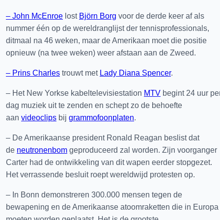
– John McEnroe
lost
Björn Borg
voor de derde keer af als
nummer één op de wereldranglijst der tennisprofessionals,
ditmaal na 46 weken, maar de Amerikaan moet die positie
opnieuw (na twee weken) weer afstaan aan de Zweed.
– Prins Charles
trouwt met
Lady Diana Spencer
.
– Het New Yorkse kabeltelevisiestation
MTV
begint 24 uur pe
dag muziek uit te zenden en schept zo de behoefte
aan
videoclips
bij
grammofoonplaten
.
– De Amerikaanse president Ronald Reagan beslist dat
de
neutronenbom
geproduceerd zal worden. Zijn voorganger
Carter had de ontwikkeling van dit wapen eerder stopgezet.
Het verrassende besluit roept wereldwijd protesten op.
– In Bonn demonstreren 300.000 mensen tegen de
bewapening en de Amerikaanse atoomraketten die in Europa
moeten worden geplaatst. Het is de grootste