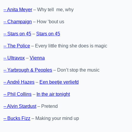
– Anita Meyer
– Why tell me, why
– Champaign
– How ‘bout us
– Stars on 45
–
Stars on 45
– The Police
– Every little thing she does is magic
– Ultravox
–
Vienna
– Yarbrough & Peoples
– Don’t stop the music
– André Hazes
–
Een beetje verliefd
– Phil Collins
–
In the air tonight
– Alvin Stardust
– Pretend
– Bucks Fizz
– Making your mind up