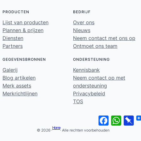
PRODUCTEN
BEDRIJF
Lijst van producten
Over ons
Plannen & prijzen
Nieuws
Diensten
Neem contact met ons op
Partners
Ontmoet ons team
GEGEVENSBRONNEN
ONDERSTEUNING
Galerij
Kennisbank
Blog artikelen
Neem contact op met
Merk assets
ondersteuning
Merkrichtlijnen
Privacybeleid
TOS
Facebook
WhatsA
Pi
Home
© 2026 ·
· Alle rechten voorbehouden