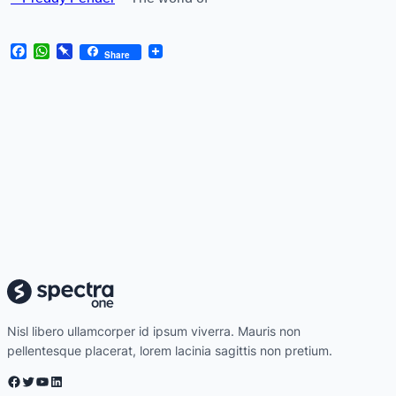
Facebook
WhatsApp
Pinboard
Share
Nisl libero ullamcorper id ipsum viverra. Mauris non
pellentesque placerat, lorem lacinia sagittis non pretium.
Facebook
Twitter
YouTube
LinkedIn