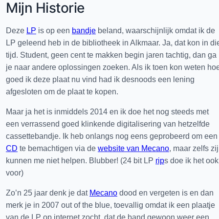
Mijn Historie
Deze
LP
is op een
bandje
beland, waarschijnlijk omdat ik de
LP geleend heb in de bibliotheek in Alkmaar. Ja, dat kon in di
tijd. Student, geen cent te makken begin jaren tachtig, dan ga
je naar andere oplossingen zoeken. Als ik toen kon weten ho
goed ik deze plaat nu vind had ik desnoods een lening
afgesloten om de plaat te kopen.
Maar ja het is inmiddels 2014 en ik doe het nog steeds met
een verrassend goed klinkende digitalisering van hetzelfde
cassettebandje. Ik heb onlangs nog eens geprobeerd om een
CD
te bemachtigen via de
website van Mecano
, maar zelfs zij
kunnen me niet helpen. Blubber! (24 bit LP
rip
s doe ik het ook
voor)
Zo’n 25 jaar denk je dat
Mecano
dood en vergeten is en dan
merk je in 2007 out of the blue, toevallig omdat ik een plaatje
van de LP op internet zocht, dat de band gewoon weer een