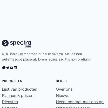
Nisl libero ullamcorper id ipsum viverra. Mauris non
pellentesque placerat, lorem lacinia sagittis non pretium.
Facebook
Twitter
YouTube
LinkedIn
PRODUCTEN
BEDRIJF
Lijst van producten
Over ons
Plannen & prijzen
Nieuws
Diensten
Neem contact met ons op
Partners
Ontmoet ons team