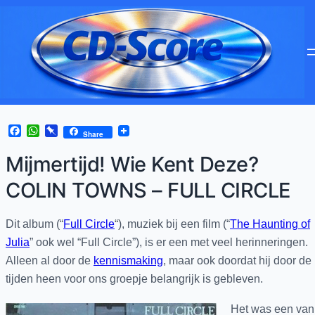
Facebook
WhatsApp
Pinboard
Share
Mijmertijd! Wie Kent Deze?
COLIN TOWNS – FULL CIRCLE
Dit album (“
Full Circle
“), muziek bij een film (“
The Haunting of
Julia
” ook wel “Full Circle”), is er een met veel herinneringen.
Alleen al door de
kennismaking
, maar ook doordat hij door de
tijden heen voor ons groepje belangrijk is gebleven.
Het was een van