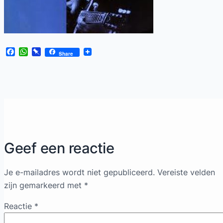
Facebook
WhatsApp
Pinboard
Share
Geef een reactie
Je e-mailadres wordt niet gepubliceerd.
Vereiste velden
zijn gemarkeerd met
*
Reactie
*