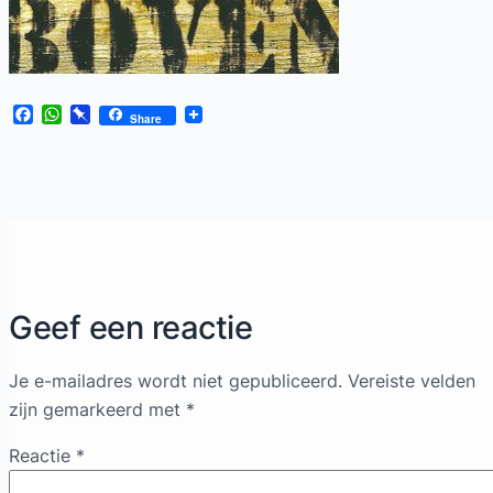
Facebook
WhatsApp
Pinboard
Share
Geef een reactie
Je e-mailadres wordt niet gepubliceerd.
Vereiste velden
zijn gemarkeerd met
*
Reactie
*