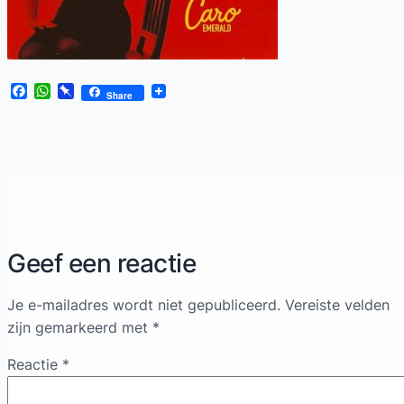
Facebook
WhatsApp
Pinboard
Share
Geef een reactie
Je e-mailadres wordt niet gepubliceerd.
Vereiste velden
zijn gemarkeerd met
*
Reactie
*