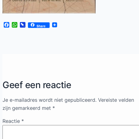
Facebook
WhatsApp
Pinboard
Share
Geef een reactie
Je e-mailadres wordt niet gepubliceerd.
Vereiste velden
zijn gemarkeerd met
*
Reactie
*