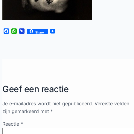
Facebook
WhatsApp
Pinboard
Share
Geef een reactie
Je e-mailadres wordt niet gepubliceerd.
Vereiste velden
zijn gemarkeerd met
*
Reactie
*