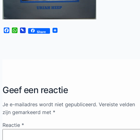
Facebook
WhatsApp
Pinboard
Share
Geef een reactie
Je e-mailadres wordt niet gepubliceerd.
Vereiste velden
zijn gemarkeerd met
*
Reactie
*