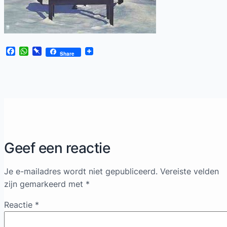
Facebook
WhatsApp
Pinboard
Share
Geef een reactie
Je e-mailadres wordt niet gepubliceerd.
Vereiste velden
zijn gemarkeerd met
*
Reactie
*