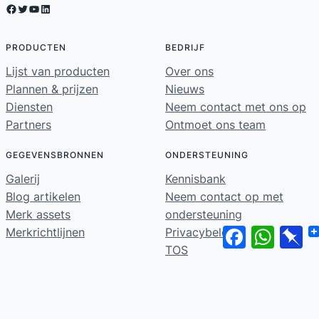
Facebook
Twitter
YouTube
LinkedIn
PRODUCTEN
BEDRIJF
Lijst van producten
Over ons
Plannen & prijzen
Nieuws
Diensten
Neem contact met ons op
Partners
Ontmoet ons team
GEGEVENSBRONNEN
ONDERSTEUNING
Galerij
Kennisbank
Blog artikelen
Neem contact op met
Merk assets
ondersteuning
Facebook
WhatsA
Pi
Merkrichtlijnen
Privacybeleid
TOS
Home
© 2026 ·
· Alle rechten voorbehouden