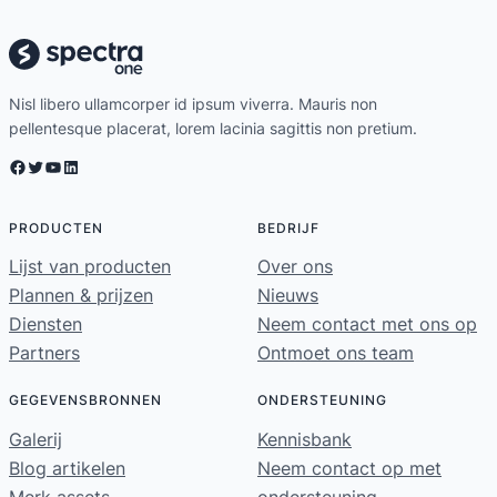
Nisl libero ullamcorper id ipsum viverra. Mauris non
pellentesque placerat, lorem lacinia sagittis non pretium.
Facebook
Twitter
YouTube
LinkedIn
PRODUCTEN
BEDRIJF
Lijst van producten
Over ons
Plannen & prijzen
Nieuws
Diensten
Neem contact met ons op
Partners
Ontmoet ons team
GEGEVENSBRONNEN
ONDERSTEUNING
Galerij
Kennisbank
Blog artikelen
Neem contact op met
Merk assets
ondersteuning