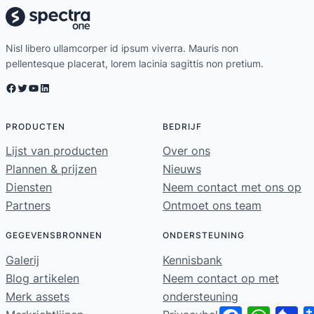
Nisl libero ullamcorper id ipsum viverra. Mauris non
pellentesque placerat, lorem lacinia sagittis non pretium.
Facebook
Twitter
YouTube
LinkedIn
PRODUCTEN
BEDRIJF
Lijst van producten
Over ons
Plannen & prijzen
Nieuws
Diensten
Neem contact met ons op
Partners
Ontmoet ons team
GEGEVENSBRONNEN
ONDERSTEUNING
Galerij
Kennisbank
Blog artikelen
Neem contact op met
Merk assets
ondersteuning
Facebook
WhatsA
Pi