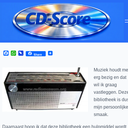
Facebook
WhatsApp
Pinboard
Share
Muziek houdt m
erg bezig en dat
wil ik graag
vastleggen. Dez
bibliotheek is du
mijn persoonlijk
smaak.
Daarnaast hoop ik dat deze bibliotheek een hulpmiddel wordt