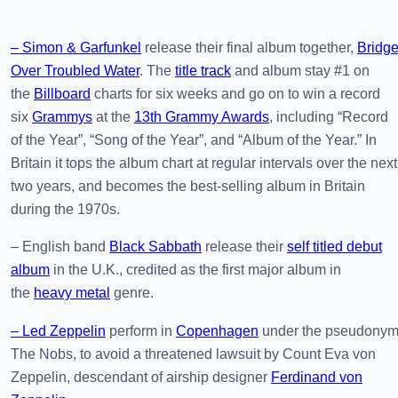
– Simon & Garfunkel
release their final album together,
Bridg
Over Troubled Water
. The
title track
and album stay #1 on
the
Billboard
charts for six weeks and go on to win a record
six
Grammys
at the
13th Grammy Awards
, including “Record
of the Year”, “Song of the Year”, and “Album of the Year.” In
Britain it tops the album chart at regular intervals over the next
two years, and becomes the best-selling album in Britain
during the 1970s.
– English band
Black Sabbath
release their
self titled debut
album
in the U.K., credited as the first major album in
the
heavy metal
genre.
– Led Zeppelin
perform in
Copenhagen
under the pseudony
The Nobs, to avoid a threatened lawsuit by Count Eva von
Zeppelin, descendant of airship designer
Ferdinand von