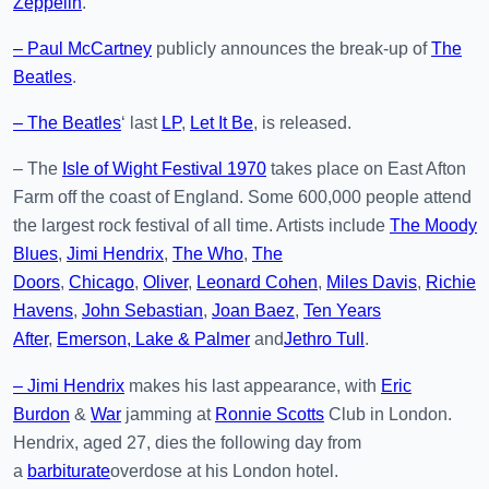
Zeppelin
.
– Paul McCartney
publicly announces the break-up of
The
Beatles
.
– The Beatles
‘ last
LP
,
Let It Be
, is released.
– The
Isle of Wight Festival 1970
takes place on East Afton
Farm off the coast of England. Some 600,000 people attend
the largest rock festival of all time. Artists include
The Moody
Blues
,
Jimi Hendrix
,
The Who
,
The
Doors
,
Chicago
,
Oliver
,
Leonard Cohen
,
Miles Davis
,
Richie
Havens
,
John Sebastian
,
Joan Baez
,
Ten Years
After
,
Emerson, Lake & Palmer
and
Jethro Tull
.
– Jimi Hendrix
makes his last appearance, with
Eric
Burdon
&
War
jamming at
Ronnie Scotts
Club in London.
Hendrix, aged 27, dies the following day from
a
barbiturate
overdose at his London hotel.