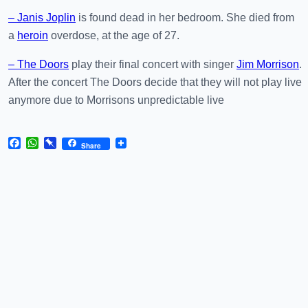
– Janis Joplin
is found dead in her bedroom. She died from
a
heroin
overdose, at the age of 27.
– The Doors
play their final concert with singer
Jim Morrison
.
After the concert The Doors decide that they will not play live
anymore due to Morrisons unpredictable live
Facebook
WhatsApp
Pinboard
Share