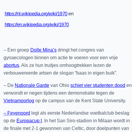
https://nl.wikipedia.org/wiki/1970
en
https://en.wikipedia.org/wiki/1970
– Een groep
Dolle Mina’s
dringt het congres van
gynaecologen binnen om actie te voeren voor een vrije
abortus
. Als ze hun truitjes omhoogtrekken lezen de
verbouwereerde artsen de slogan “baas in eigen buik”.
– De
Nationale Garde
van Ohio
schiet vier studenten dood
en
verwondt er negen tijdens een demonstratie tegen de
Vietnamoorlog
op de campus van de Kent State University.
– Feyenoord
legt als eerste Nederlandse voetbalclub beslag
op de
Europacup I
. In het San Siro-stadion in Milaan wordt in
de finale met 2-1 gewonnen van Celtic, door doelpunten van