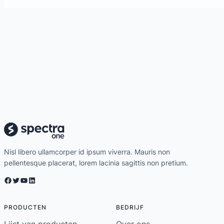
Nisl libero ullamcorper id ipsum viverra. Mauris non
pellentesque placerat, lorem lacinia sagittis non pretium.
Facebook
Twitter
YouTube
LinkedIn
PRODUCTEN
BEDRIJF
Lijst van producten
Over ons