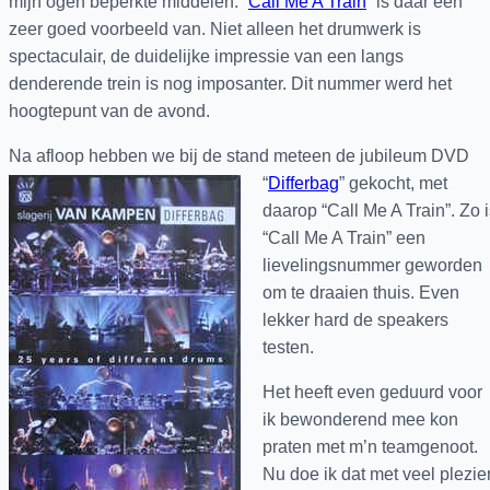
mijn ogen beperkte middelen. “
Call Me A Train
” is daar een
zeer goed voorbeeld van. Niet alleen het drumwerk is
spectaculair, de duidelijke impressie van een langs
denderende trein is nog imposanter. Dit nummer werd het
hoogtepunt van de avond.
Na afloop hebben we bij de stand meteen de jubileum
DVD
“
Differbag
” gekocht, met
daarop “Call Me A Train”. Zo 
“Call Me A Train” een
lievelingsnummer geworden
om te draaien thuis. Even
lekker hard de speakers
testen.
Het heeft even geduurd voor
ik bewonderend mee kon
praten met m’n teamgenoot.
Nu doe ik dat met veel plezier