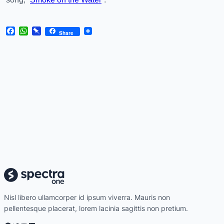
Facebook
WhatsApp
Pinboard
Share
Nisl libero ullamcorper id ipsum viverra. Mauris non
pellentesque placerat, lorem lacinia sagittis non pretium.