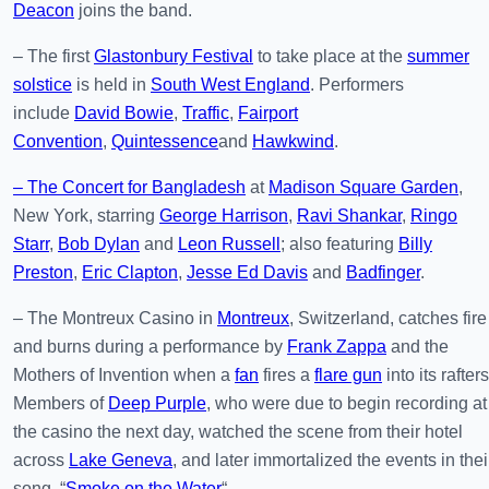
Deacon
joins the band.
– The first
Glastonbury Festival
to take place at the
summer
solstice
is held in
South West England
. Performers
include
David Bowie
,
Traffic
,
Fairport
Convention
,
Quintessence
and
Hawkwind
.
– The Concert for Bangladesh
at
Madison Square Garden
,
New York, starring
George Harrison
,
Ravi Shankar
,
Ringo
Starr
,
Bob Dylan
and
Leon Russell
; also featuring
Billy
Preston
,
Eric Clapton
,
Jesse Ed Davis
and
Badfinger
.
– The Montreux Casino in
Montreux
, Switzerland, catches fire
and burns during a performance by
Frank Zappa
and the
Mothers of Invention when a
fan
fires a
flare gun
into its rafters
Members of
Deep Purple
, who were due to begin recording at
the casino the next day, watched the scene from their hotel
across
Lake Geneva
, and later immortalized the events in thei
song, “
Smoke on the Water
“.