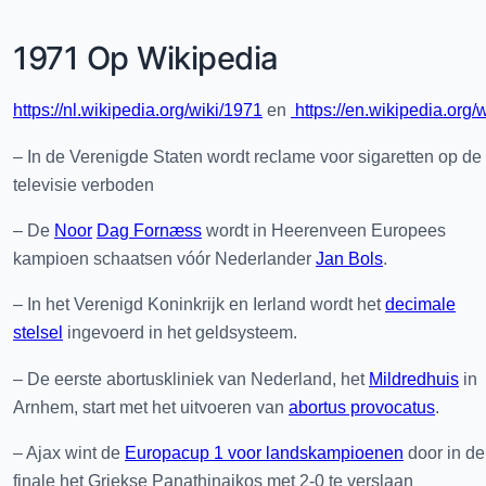
1971 Op Wikipedia
https://nl.wikipedia.org/wiki/1971
en
https://en.wikipedia.org/
– In de Verenigde Staten wordt reclame voor sigaretten op de
televisie verboden
– De
Noor
Dag Fornæss
wordt in Heerenveen Europees
kampioen schaatsen vóór Nederlander
Jan Bols
.
– In het Verenigd Koninkrijk en Ierland wordt het
decimale
stelsel
ingevoerd in het geldsysteem.
– De eerste abortuskliniek van Nederland, het
Mildredhuis
in
Arnhem, start met het uitvoeren van
abortus provocatus
.
– Ajax wint de
Europacup 1 voor landskampioenen
door in de
finale het Griekse Panathinaikos met 2-0 te verslaan