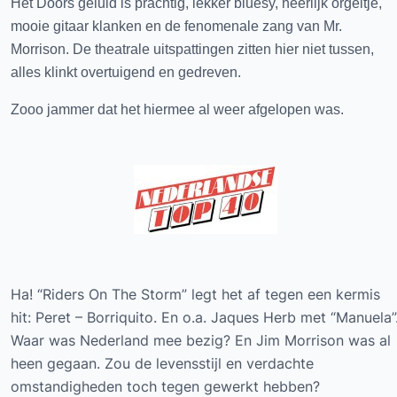
Het Doors geluid is prachtig, lekker bluesy, heerlijk orgeltje,
mooie gitaar klanken en de fenomenale zang van Mr.
Morrison. De theatrale uitspattingen zitten hier niet tussen,
alles klinkt overtuigend en gedreven.
Zooo jammer dat het hiermee al weer afgelopen was.
Ha! “Riders On The Storm” legt het af tegen een kermis
hit: Peret – Borriquito. En o.a. Jaques Herb met “Manuela”
Waar was Nederland mee bezig? En Jim Morrison was al
heen gegaan. Zou de levensstijl en verdachte
omstandigheden toch tegen gewerkt hebben?