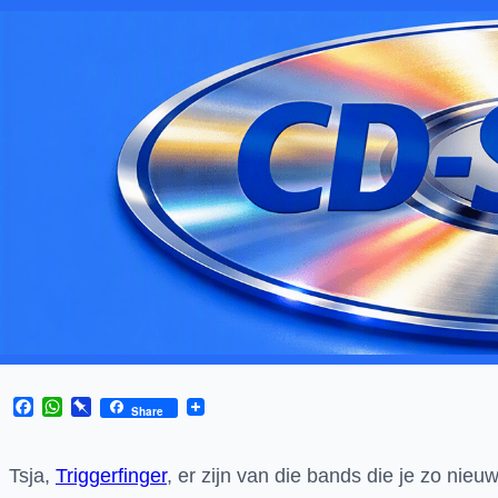
Facebook
WhatsApp
Pinboard
Share
Tsja,
Triggerfinger
, er zijn van die bands die je zo nie