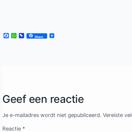
Facebook
WhatsApp
Pinboard
Share
Geef een reactie
Je e-mailadres wordt niet gepubliceerd.
Vereiste ve
Reactie
*