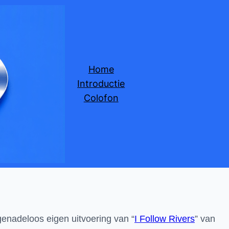
Home
Introductie
Colofon
genadeloos eigen uitvoering van “
I Follow Rivers
” van