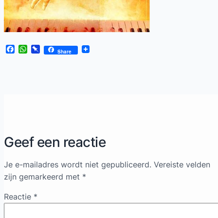
Facebook
WhatsApp
Pinboard
Share
Geef een reactie
Je e-mailadres wordt niet gepubliceerd.
Vereiste velden
zijn gemarkeerd met
*
Reactie
*