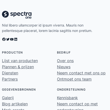
Nisl libero ullamcorper id ipsum viverra. Mauris non
pellentesque placerat, lorem lacinia sagittis non pretium.
Facebook
Twitter
YouTube
LinkedIn
PRODUCTEN
BEDRIJF
Lijst van producten
Over ons
Plannen & prijzen
Nieuws
Diensten
Neem contact met ons op
Partners
Ontmoet ons team
GEGEVENSBRONNEN
ONDERSTEUNING
Galerij
Kennisbank
Blog artikelen
Neem contact op met
Merk assets
ondersteuning