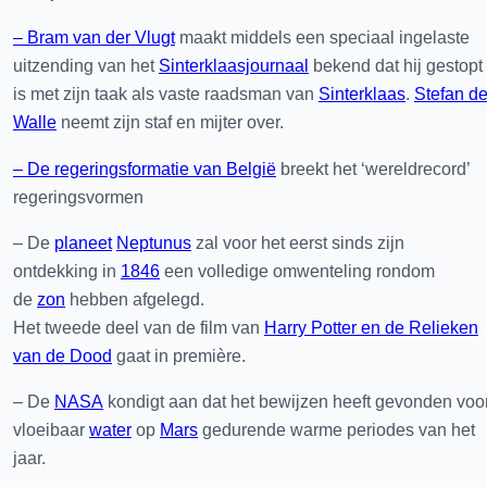
– Bram van der Vlugt
maakt middels een speciaal ingelaste
uitzending van het
Sinterklaasjournaal
bekend dat hij gestopt
is met zijn taak als vaste raadsman van
Sinterklaas
.
Stefan d
Walle
neemt zijn staf en mijter over.
– De regeringsformatie van België
breekt het ‘wereldrecord’
regeringsvormen
– De
planeet
Neptunus
zal voor het eerst sinds zijn
ontdekking in
1846
een volledige omwenteling rondom
de
zon
hebben afgelegd.
Het tweede deel van de film van
Harry Potter en de Relieken
van de Dood
gaat in première.
– De
NASA
kondigt aan dat het bewijzen heeft gevonden voo
vloeibaar
water
op
Mars
gedurende warme periodes van het
jaar.