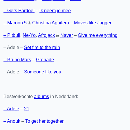
– Gers Pardoel
–
Ik neem je mee
– Maroon 5
&
Christina Aguilera
–
Moves like Jagger
– Pitbull
,
Ne-Yo
,
Afrojack
&
Nayer
–
Give me everything
– Adele –
Set fire to the rain
– Bruno Mars
–
Grenade
– Adele –
Someone like you
Bestverkochte
albums
in Nederland:
– Adele
–
21
– Anouk
–
To get her together