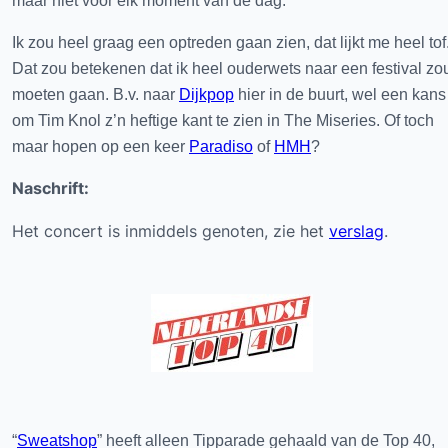
maar niet voor elk moment van de dag.
Ik zou heel graag een optreden gaan zien, dat lijkt me heel tof
Dat zou betekenen dat ik heel ouderwets naar een festival zo
moeten gaan. B.v. naar
Dijkpop
hier in de buurt, wel een kans
om Tim Knol z’n heftige kant te zien in The Miseries. Of toch
maar hopen op een keer
Paradiso
of
HMH
?
Naschrift:
Het concert is inmiddels genoten, zie het
verslag
.
“
Sweatshop
” heeft alleen Tipparade gehaald van de Top 40,