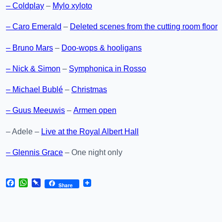
– Coldplay
–
Mylo xyloto
– Caro Emerald
–
Deleted scenes from the cutting room floor
– Bruno Mars
–
Doo-wops & hooligans
– Nick & Simon
–
Symphonica in Rosso
– Michael Bublé
–
Christmas
– Guus Meeuwis
–
Armen open
– Adele –
Live at the Royal Albert Hall
– Glennis Grace
– One night only
Facebook
WhatsApp
Pinboard
Share