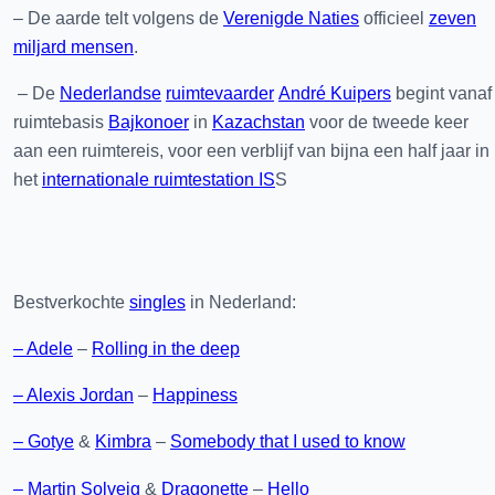
– De aarde telt volgens de
Verenigde Naties
officieel
zeven
miljard mensen
.
– De
Nederlandse
ruimtevaarder
André Kuipers
begint vanaf
ruimtebasis
Bajkonoer
in
Kazachstan
voor de tweede keer
aan een ruimtereis, voor een verblijf van bijna een half jaar in
het
internationale ruimtestation IS
S
Bestverkochte
singles
in Nederland:
– Adele
–
Rolling in the deep
– Alexis Jordan
–
Happiness
– Gotye
&
Kimbra
–
Somebody that I used to know
– Martin Solveig
&
Dragonette
–
Hello