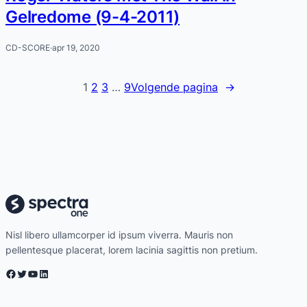
Gelredome (9-4-2011)
CD-SCORE
·
apr 19, 2020
1
2
3
…
9
Volgende pagina
→
Nisl libero ullamcorper id ipsum viverra. Mauris non
pellentesque placerat, lorem lacinia sagittis non pretium.
Facebook
Twitter
YouTube
LinkedIn