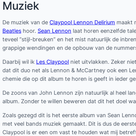
Muziek
De muziek van de
Claypool Lennon Delirium
maakt me
Beatles
hoor.
Sean Lennon
laat horen eenzelfde tale
teveel “stijl-breuken” en het mist natuurlijk de inb
grappige wendingen en de opbouw van de nummers. I
Daarbij wil ik
Les Claypool
niet uitvlakken. Zeker nie
dat dit duo net als Lennon & McCartney ook een Lenn
chemie die op dit album te horen is geeft in ieder gev
De zoons van John Lennon zijn natuurlijk al heel la
album. Zonder te willen beweren dat dit het doel w
Zoals gezegd dit is het eerste album van Sean Lenno
met veel bands muziek gemaakt. Dit is dus de eerste
Claypool is er een om vast te houden wat mij betreft