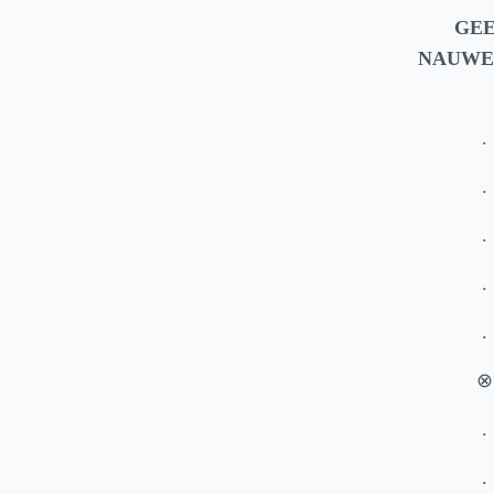
GEE
NAUWE
.
.
­.
­.
.
­⊗
.
.