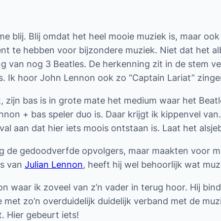
 blij. Blij omdat het heel mooie muziek is, maar ook
nt te hebben voor bijzondere muziek. Niet dat het alb
reng van nog 3 Beatles. De herkenning zit in de stem 
k hoor John Lennon ook zo “Captain Lariat” zingen.
t, zijn bas is in grote mate het medium waar het Beat
on + bas speler duo is. Daar krijgt ik kippenvel van
al aan dat hier iets moois ontstaan is. Laat het alsjebl
ng de gedoodverfde opvolgers, maar maakten voor mij 
as van
Julian Lennon
, heeft hij wel behoorlijk wat mu
n waar ik zoveel van z’n vader in terug hoor. Hij bin
 met zo’n overduidelijk duidelijk verband met de muz
. Hier gebeurt iets!