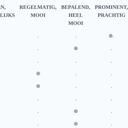
N,
REGELMATIG,
BEPALEND,
PROMINENT,
LIJKS
MOOI
HEEL
PRACHTIG
MOOI
.
.
⊗.
.
⊗
.
.
.
.
⊗
.
.
⊗
­.
.
.
.
.
­.
⊗
.
.
⊗
.