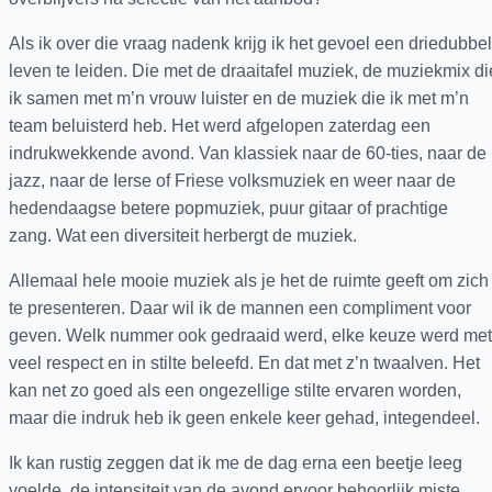
Als ik over die vraag nadenk krijg ik het gevoel een driedubbel
leven te leiden. Die met de draaitafel muziek, de muziekmix di
ik samen met m’n vrouw luister en de muziek die ik met m’n
team beluisterd heb. Het werd afgelopen zaterdag een
indrukwekkende avond. Van klassiek naar de 60-ties, naar de
jazz, naar de Ierse of Friese volksmuziek en weer naar de
hedendaagse betere popmuziek, puur gitaar of prachtige
zang. Wat een diversiteit herbergt de muziek.
Allemaal hele mooie muziek als je het de ruimte geeft om zich
te presenteren. Daar wil ik de mannen een compliment voor
geven. Welk nummer ook gedraaid werd, elke keuze werd met
veel respect en in stilte beleefd. En dat met z’n twaalven. Het
kan net zo goed als een ongezellige stilte ervaren worden,
maar die indruk heb ik geen enkele keer gehad, integendeel.
Ik kan rustig zeggen dat ik me de dag erna een beetje leeg
voelde, de intensiteit van de avond ervoor behoorlijk miste.