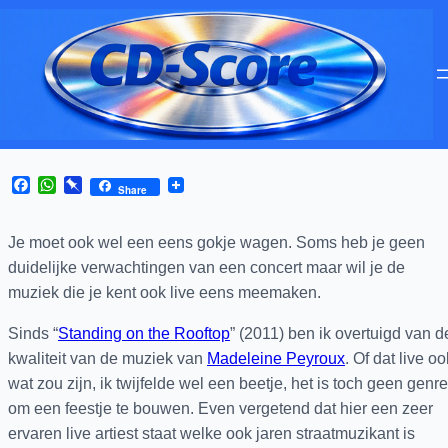
Facebook
WhatsApp
Pinboard
Share
Je moet ook wel een eens gokje wagen. Soms heb je geen
duidelijke verwachtingen van een concert maar wil je de
muziek die je kent ook live eens meemaken.
Sinds “
Standing on the Rooftop
” (2011) ben ik overtuigd van d
kwaliteit van de muziek van
Madeleine Peyroux
. Of dat live oo
wat zou zijn, ik twijfelde wel een beetje, het is toch geen genre
om een feestje te bouwen. Even vergetend dat hier een zeer
ervaren live artiest staat welke ook jaren straatmuzikant is