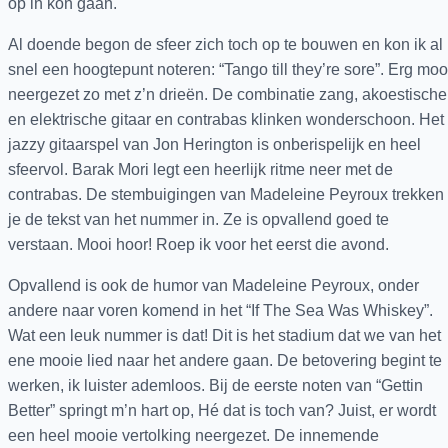
op in kon gaan.
Al doende begon de sfeer zich toch op te bouwen en kon ik al
snel een hoogtepunt noteren: “Tango till they’re sore”. Erg moo
neergezet zo met z’n drieën. De combinatie zang, akoestische
en elektrische gitaar en contrabas klinken wonderschoon. Het
jazzy gitaarspel van Jon Herington is onberispelijk en heel
sfeervol. Barak Mori legt een heerlijk ritme neer met de
contrabas. De stembuigingen van Madeleine Peyroux trekken
je de tekst van het nummer in. Ze is opvallend goed te
verstaan. Mooi hoor! Roep ik voor het eerst die avond.
Opvallend is ook de humor van Madeleine Peyroux, onder
andere naar voren komend in het “If The Sea Was Whiskey”.
Wat een leuk nummer is dat! Dit is het stadium dat we van het
ene mooie lied naar het andere gaan. De betovering begint te
werken, ik luister ademloos. Bij de eerste noten van “Gettin
Better” springt m’n hart op, Hé dat is toch van? Juist, er wordt
een heel mooie vertolking neergezet. De innemende