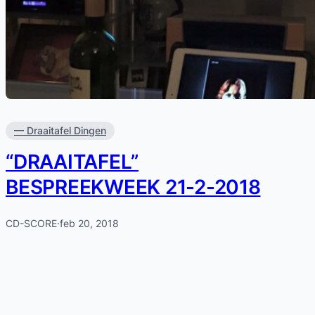
— Draaitafel Dingen
“DRAAITAFEL”
BESPREEKWEEK 21-2-2018
CD-SCORE
·
feb 20, 2018