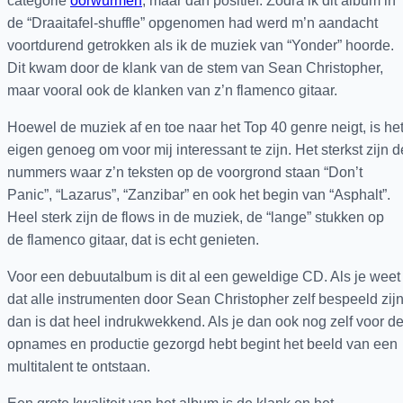
categorie
oorwurmen
, maar dan positief. Zodra ik dit album in
de “Draaitafel-shuffle” opgenomen had werd m’n aandacht
voortdurend getrokken als ik de muziek van “Yonder” hoorde.
Dit kwam door de klank van de stem van Sean Christopher,
maar vooral ook de klanken van z’n flamenco gitaar.
Hoewel de muziek af en toe naar het Top 40 genre neigt, is he
eigen genoeg om voor mij interessant te zijn. Het sterkst zijn d
nummers waar z’n teksten op de voorgrond staan “Don’t
Panic”, “Lazarus”, “Zanzibar” en ook het begin van “Asphalt”.
Heel sterk zijn de flows in de muziek, de “lange” stukken op
de flamenco gitaar, dat is echt genieten.
Voor een debuutalbum is dit al een geweldige CD. Als je weet
dat alle instrumenten door Sean Christopher zelf bespeeld zij
dan is dat heel indrukwekkend. Als je dan ook nog zelf voor d
opnames en productie gezorgd hebt begint het beeld van een
multitalent te ontstaan.