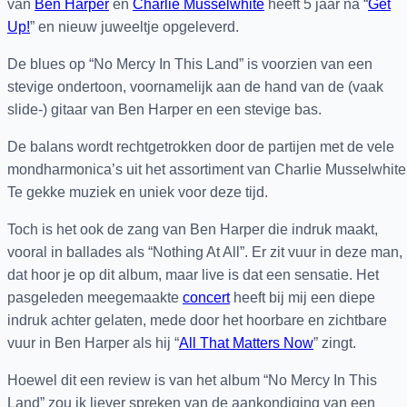
van
Ben Harper
en
Charlie Musselwhite
heeft 5 jaar na “
Get
Up!
” en nieuw juweeltje opgeleverd.
De blues op “No Mercy In This Land” is voorzien van een
stevige ondertoon, voornamelijk aan de hand van de (vaak
slide-) gitaar van Ben Harper en een stevige bas.
De balans wordt rechtgetrokken door de partijen met de vele
mondharmonica’s uit het assortiment van Charlie Musselwhite
Te gekke muziek en uniek voor deze tijd.
Toch is het ook de zang van Ben Harper die indruk maakt,
vooral in ballades als “Nothing At All”. Er zit vuur in deze man,
dat hoor je op dit album, maar live is dat een sensatie. Het
pasgeleden meegemaakte
concert
heeft bij mij een diepe
indruk achter gelaten, mede door het hoorbare en zichtbare
vuur in Ben Harper als hij “
All That Matters Now
” zingt.
Hoewel dit een review is van het album “No Mercy In This
Land” zou ik liever spreken van de aankondiging van een