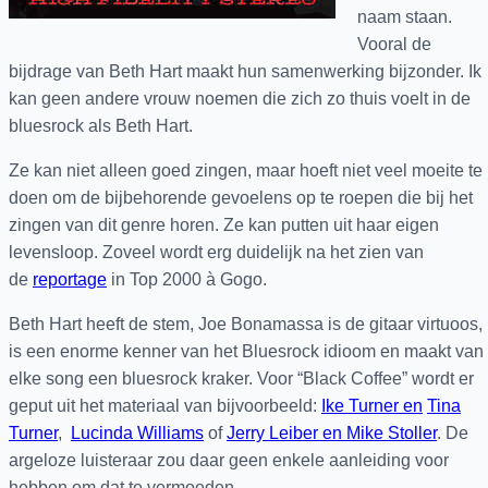
naam staan.
Vooral de
bijdrage van Beth Hart maakt hun samenwerking bijzonder. Ik
kan geen andere vrouw noemen die zich zo thuis voelt in de
bluesrock als Beth Hart.
Ze kan niet alleen goed zingen, maar hoeft niet veel moeite te
doen om de bijbehorende gevoelens op te roepen die bij het
zingen van dit genre horen. Ze kan putten uit haar eigen
levensloop. Zoveel wordt erg duidelijk na het zien van
de
reportage
in Top 2000 à Gogo.
Beth Hart heeft de stem, Joe Bonamassa is de gitaar virtuoos,
is een enorme kenner van het Bluesrock idioom en maakt van
elke song een bluesrock kraker. Voor “Black Coffee” wordt er
geput uit het materiaal van bijvoorbeeld:
Ike Turner en
Tina
Turner
,
Lucinda Williams
of
Jerry Leiber en Mike Stoller
. De
argeloze luisteraar zou daar geen enkele aanleiding voor
hebben om dat te vermoeden.