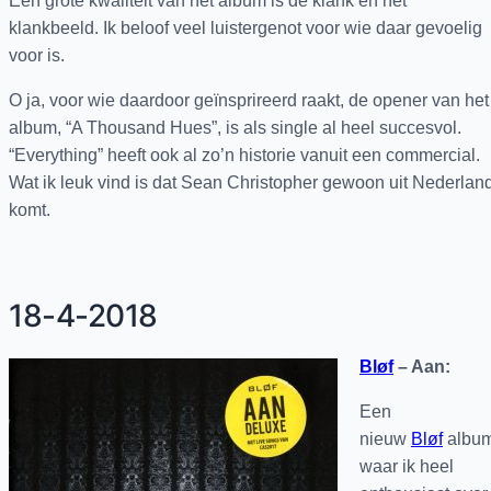
Een grote kwaliteit van het album is de klank en het
klankbeeld. Ik beloof veel luistergenot voor wie daar gevoelig
voor is.
O ja, voor wie daardoor geïnsprireerd raakt, de opener van het
album, “A Thousand Hues”, is als single al heel succesvol.
“Everything” heeft ook al zo’n historie vanuit een commercial.
Wat ik leuk vind is dat Sean Christopher gewoon uit Nederlan
komt.
18-4-2018
Bløf
– Aan:
Een
nieuw
Bløf
albu
waar ik heel