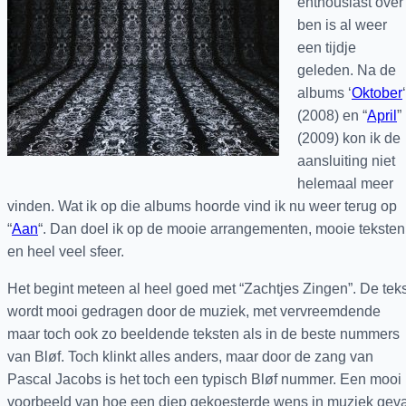
enthousiast over
ben is al weer
een tijdje
geleden. Na de
albums ‘
Oktober
‘
(2008) en “
April
”
(2009) kon ik de
aansluiting niet
helemaal meer
vinden. Wat ik op die albums hoorde vind ik nu weer terug op
“
Aan
“. Dan doel ik op de mooie arrangementen, mooie teksten
en heel veel sfeer.
Het begint meteen al heel goed met “Zachtjes Zingen”. De teks
wordt mooi gedragen door de muziek, met vervreemdende
maar toch ook zo beeldende teksten als in de beste nummers
van Bløf. Toch klinkt alles anders, maar door de zang van
Pascal Jacobs is het toch een typisch Bløf nummer. Een mooi
voorbeeld van hoe een diep gekoesterde wens in muziek geva