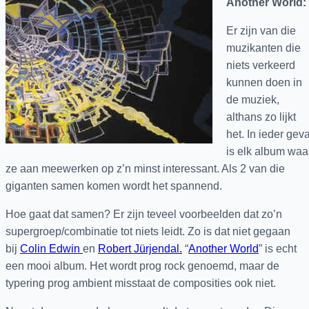
Another World:
Er zijn van die
muzikanten die
niets verkeerd
kunnen doen in
de muziek,
althans zo lijkt
het. In ieder geva
is elk album waa
ze aan meewerken op z’n minst interessant. Als 2 van die
giganten samen komen wordt het spannend.
Hoe gaat dat samen? Er zijn teveel voorbeelden dat zo’n
supergroep/combinatie tot niets leidt. Zo is dat niet gegaan
bij
Colin Edwin
en
Robert Jürjendal.
“
Another World
” is echt
een mooi album. Het wordt prog rock genoemd, maar de
typering prog ambient misstaat de composities ook niet.