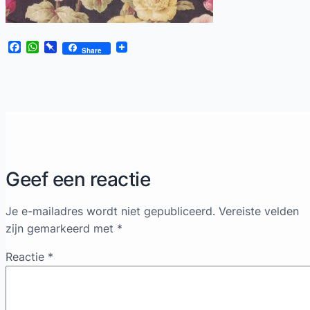
Facebook
WhatsApp
Pinboard
Share
Geef een reactie
Je e-mailadres wordt niet gepubliceerd.
Vereiste velden
zijn gemarkeerd met
*
Reactie
*