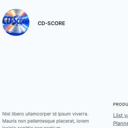
CD-SCORE
PROD
Nisl libero ullamcorper id ipsum viverra.
Lijst 
Mauris non pellentesque placerat, lorem
Planne
lacinia sagittis non pretium.