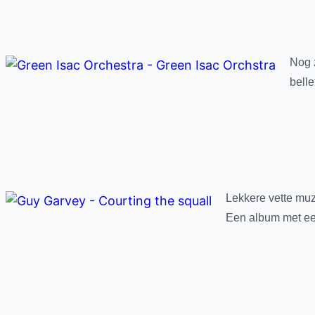
Nog 
bell
Lekkere vette mu
Een album met een