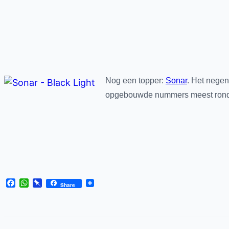
Nog een topper:
Sonar
. Het negen
opgebouwde nummers meest rond e
Facebook
WhatsApp
Pinboard
Share